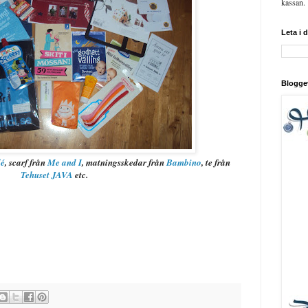
kassan.
Leta i 
Blogge
lé
, scarf från
Me and I
, matningsskedar från
Bambino
, te från
Tehuset JAVA
etc.