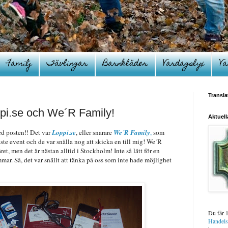
Familj
Tävlingar
Barnkläder
Vardagslyx
Va
Transla
pi.se och We´R Family!
Aktuell
d posten!! Det var
Loppi.se
, eller snarare
We´R Family
,
som
aste event och de var snälla nog att skicka en till mig! We´R
t, men det är nästan alltid i Stockholm! Inte så lätt för en
mar. Så, det var snällt att tänka på oss som inte hade möjlighet
Du får 
Handel