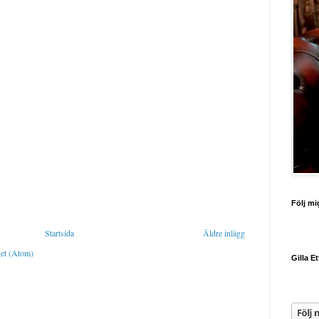
Följ mi
Startsida
Äldre inlägg
get (Atom)
Gilla E