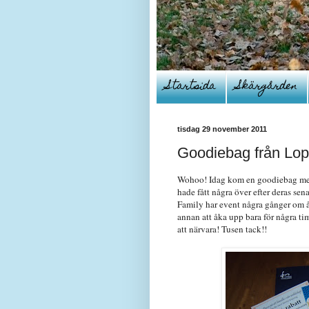
Startsida
Skärgården
tisdag 29 november 2011
Goodiebag från Lop
Wohoo! Idag kom en goodiebag me
hade fått några över efter deras sen
Family har event några gånger om åre
annan att åka upp bara för några tim
att närvara! Tusen tack!!