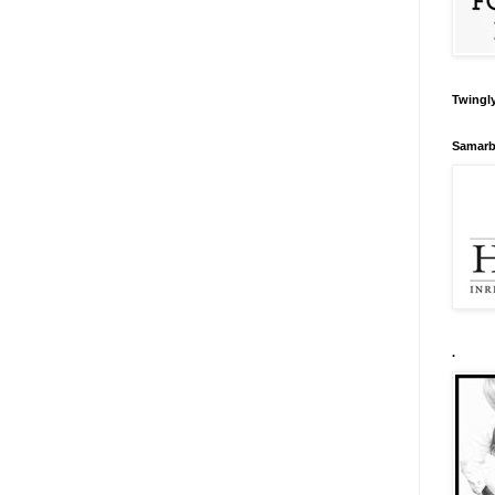
Twingly
Samarb
.