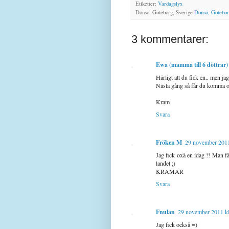
Etiketter:
Vardagslyx
Donsö, Göteborg, Sverige
Donsö, Götebor
3 kommentarer:
Ewa (mamma till 6 döttrar)
Härligt att du fick en.. men ja
Nästa gång så får du komma 
Kram
Svara
Fröken M
29 november 2011
Jag fick oxå en idag !! Man få
landet ;)
KRAMAR
Svara
Fnulan
29 november 2011 kl
Jag fick också =)