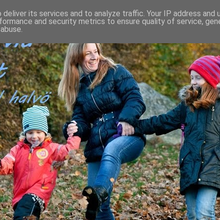
deliver its services and to analyze traffic. Your IP address and
formance and security metrics to ensure quality of service, ge
 abuse.