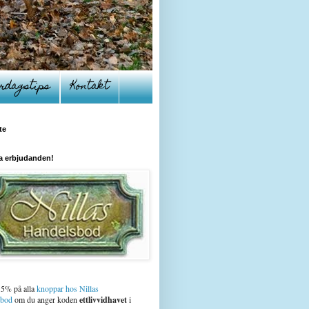
rdagstips
Kontakt
te
a erbjudanden!
15% på alla
knoppar hos Nillas
sbod
om du anger koden
ettlivvidhavet
i