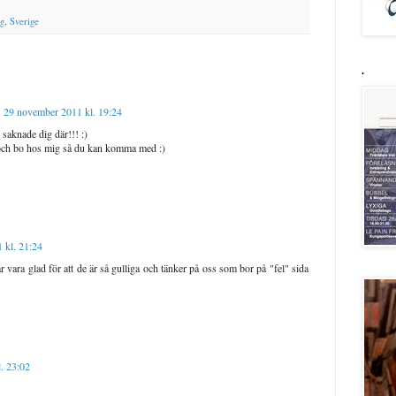
g, Sverige
.
29 november 2011 kl. 19:24
g saknade dig där!!! :)
och bo hos mig så du kan komma med :)
 kl. 21:24
r vara glad för att de är så gulliga och tänker på oss som bor på "fel" sida
. 23:02