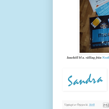
Innehöll bl a. välling från
Nest
Upplagd av
Ötjejen
kl.
18:45