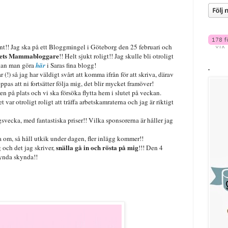
!
ant!! Jag ska på ett Bloggmingel i Göteborg den 25 februari och
Årets Mammabloggare
!! Helt sjukt roligt!! Jag skulle bli otroligt
 kan man göra
här
i Saras fina blogg!
.
 (!) så jag har väldigt svårt att komma ifrån för att skriva, därav
ppas att ni fortsätter följa mig, det blir mycket framöver!
n på plats och vi ska försöka flytta hem i slutet på veckan.
 var otroligt roligt att träffa arbetskamraterna och jag är riktigt
gsvecka, med fantastiska priser!! Vilka sponsorerna är håller jag
ta om, så håll utkik under dagen, fler inlägg kommer!!
snälla gå in och rösta på mig
 och det jag skriver,
!!! Den 4
skynda skynda!!