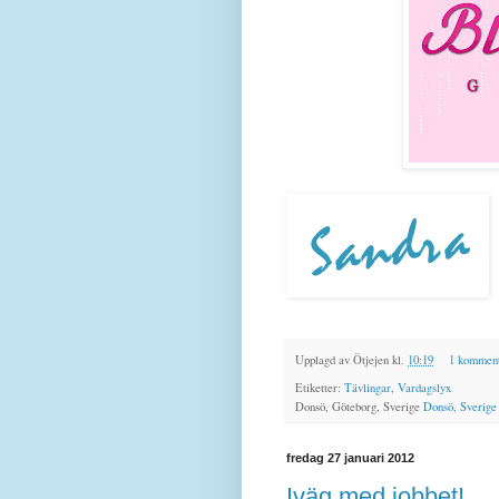
Upplagd av
Ötjejen
kl.
10:19
1 komment
Etiketter:
Tävlingar
,
Vardagslyx
Donsö, Göteborg, Sverige
Donsö, Sverige
fredag 27 januari 2012
Iväg med jobbet!