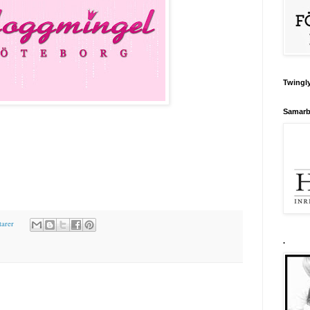
Twingly
Samarb
arer
.