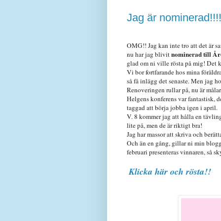
Jag är nominerad!!!
OMG!! Jag kan inte tro att det är s
nominerad till 
nu har jag blivit
glad om ni ville rösta på mig! Det
Vi bor fortfarande hos mina föräldrar
så få inlägg det senaste. Men jag ho
Renoveringen rullar på, nu är målare
Helgens konferens var fantastisk, det
taggad att börja jobba igen i april.
V. 8 kommer jag att hålla en tävlin
lite på, men de är riktigt bra!
Jag har massor att skriva och berät
Och än en gång, gillar ni min blogg
februari presenteras vinnaren, så 
Klicka här och rösta!!