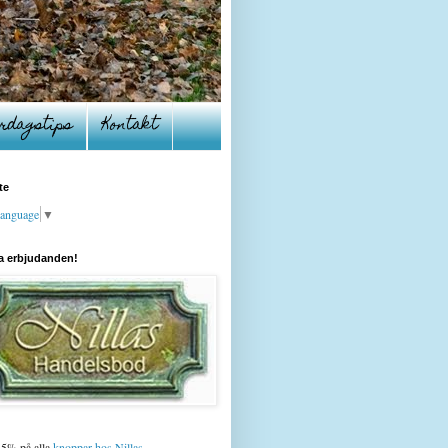
rdagstips
Kontakt
te
Language
▼
a erbjudanden!
15% på alla
knoppar hos Nillas