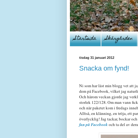
Startsida
Skärgården
tisdag 31 januari 2012
Snacka om fynd!
Ni som har läst min blogg vet att ja
dem på Facebook, vilket jag naturl
Och härom veckan gjorde jag verklig
storlek 122/128. Om man vann fick m
och när paketet kom i fredags innehö
Alltså, en klänning, en tröja, ett pa
överlycklig! Jag tackar, bockar oc
fan på Facebook
och ta del av der