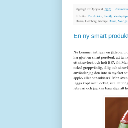
Upplagd av
Ötjejen
kl.
20:28
2 komment
Etiketter:
Barnkläder
,
Familj
,
Vardagstips
Donsö, Göteborg, Sverige
Donsö, Sverige
En ny smart produkt
Nu kommer äntligen en jättebra pro
har gjort en smart puréburk att ta 
ett skruvlock och helt BPA-fri. Ma
också greppvänlig, tålig och skruvl
använder jag den inte så mycket som
äpple- eller bananbitar i! Men även
lägga köpt mat i också, istället fö
februari och jag kan bara säga att h