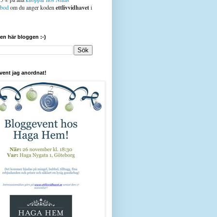
sbod
om du anger koden
ettlivvidhavet
i
den här bloggen :-)
vent jag anordnat!