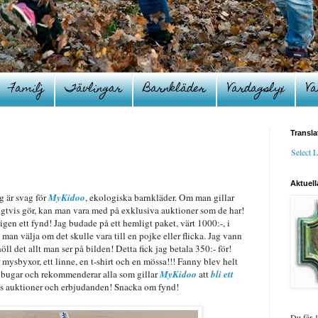
Familj
Tävlingar
Barnkläder
Vardagslyx
Va
Transla
Select 
Aktuell
g är svag för
MyKidoo
, ekologiska barnkläder. Om man gillar
igtvis gör, kan man vara med på exklusiva auktioner som de har!
en ett fynd! Jag budade på ett hemligt paket, värt 1000:-, i
an välja om det skulle vara till en pojke eller flicka. Jag vann
ll det allt man ser på bilden! Detta fick jag betala 350:- för!
r mysbyxor, ett linne, en t-shirt och en mössa!!! Fanny blev helt
h bugar och rekommenderar alla som gillar
MyKidoo
att
bli ett
as auktioner och erbjudanden! Snacka om fynd!
Du får 