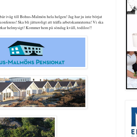
 bär iväg till Bohus-Malmön hela helgen! Jag har ju inte börjat
nferens! Ska bli jätteroligt att träffa arbetskamraterna! Vi ska
kar helmysigt! Kommer hem på söndag kväll, todiloo!!