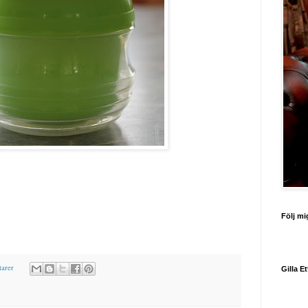
Följ mi
arer
Gilla E