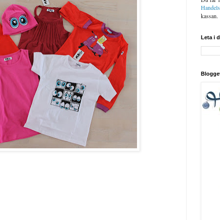
Handel
kassan.
Leta i 
Blogge