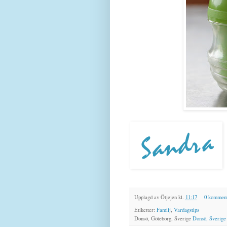
Upplagd av
Ötjejen
kl.
11:17
0 komment
Etiketter:
Familj
,
Vardagstips
Donsö, Göteborg, Sverige
Donsö, Sverige