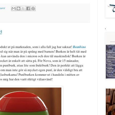
arer
.
!
dukt ut på marknaden, som i alla fall jag har saknat!
Bambino
med sig när man är på språng med barnen! Burken är helt tät med
n kan använda den i micron och den tål maskindisk! Burken är
ocket är enkelt att sätta på. För Nova, som är 15 månader,
 puréburk, utan lite som fruktburk! Den är perfekt att lägga
 om man inte gör så mycket egen puré, är den väldigt bra att
r glasburkarna! Puréburken kommer ut i handeln i mitten av
os mig har den varit riktigt välanvänd!