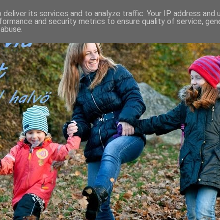
deliver its services and to analyze traffic. Your IP address and
formance and security metrics to ensure quality of service, ge
 abuse.