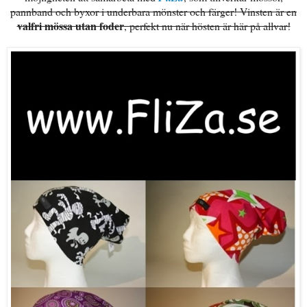
pannband och byxor i underbara mönster och färger! Vinsten är en
valfri mössa utan foder
, perfekt nu när hösten är här på allvar!