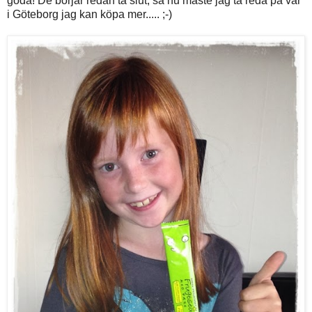
goda! De börjar redan ta slut, så nu måste jag ta reda på var
i Göteborg jag kan köpa mer..... ;-)