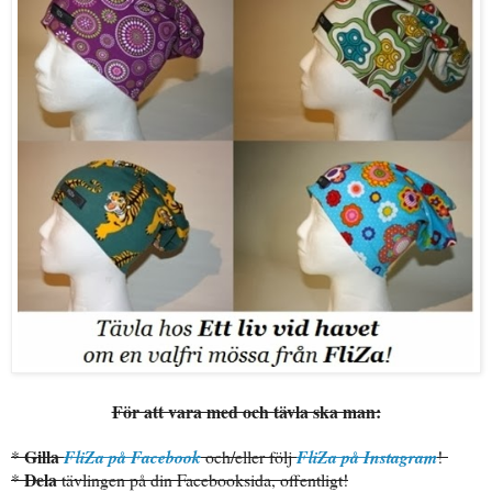
För att vara med och tävla ska man:
Gilla
*
FliZa på Facebook
och/eller följ
FliZa på Instagram
!
Dela
*
tävlingen på din Facebooksida, offentligt!