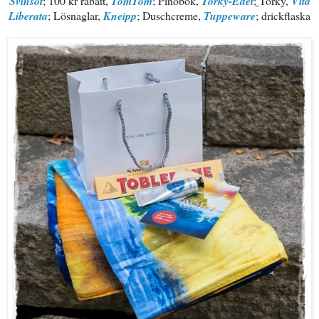
Svinsöt
;
100 kr rabatt,
TomTom
;
Pinobok,
Torky-Edet
;
Torky,
Vita
Liberata
;
Lösnaglar,
Kneipp
; Duschcreme,
Tuppeware
; drickflaska