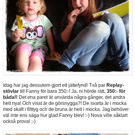
Idag har jag dessutom gjort ett jättefynd! Två par
Replay-
stövlar
till Fanny för bara 350:-! Ja, ni hörde rätt,
350:- för
båda!!
Det ena paret är använda några gånger, det andra
helt nya! Och visst är de görsnygga?! De svarta är i mocka
med skaft i filttyg och de bruna är helt i mocka. Jag behöver
väl inte ens säga hur glad Fanny blev! :-) Nova ville såklart
också prova! ;-)