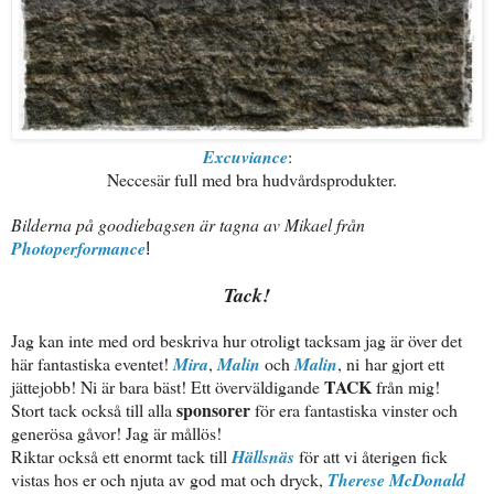
Excuviance
:
Neccesär full med bra hudvårdsprodukter.
Bilderna på goodiebagsen är tagna av Mikael från
Photoperformance
!
Tack!
Jag kan inte med ord beskriva hur otroligt tacksam jag är över det
här fantastiska eventet!
Mira
,
Malin
och
Malin
, ni har gjort ett
TACK
jättejobb! Ni är bara bäst! Ett överväldigande
från mig!
sponsorer
Stort tack också till alla
för era fantastiska vinster och
generösa gåvor! Jag är mållös!
Riktar också ett enormt tack till
Hällsnäs
för att vi återigen fick
vistas hos er och njuta av god mat och dryck,
Therese McDonald