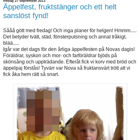
fredag 27 september 2013
Äppelfest, fruktstänger och ett helt
sanslöst fynd!
Sååå gött med fredag! Och inga planer för helgen! Hmmm.....
Det betyder tvätt, städ, fönsterputsning och annat tråkigt,
blää.....
Igår var det dags för den årliga äppelfesten på Novas dagis!
Föräldrar, syskon och mor- och farföräldrar bjöds på
skönsång och uppträdande. Efteråt fick vi korv med bröd och
äppelpaj förstås! Tyvärr var Nova så fruktansvärt trött att vi
fick åka hem rätt så snart.