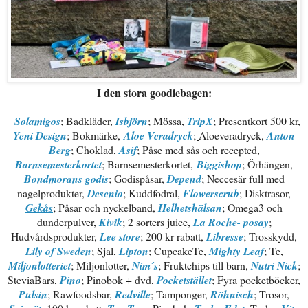
I den stora goodiebagen:
Solamigos
;
Badkläder,
Isbjörn
;
Mössa,
TripX
;
Presentkort 500 kr,
Yeni Design
;
Bokmärke,
Aloe Veradryck
;
Aloeveradryck,
Anton
Berg
;
Choklad,
Asif
;
Påse med sås och receptcd,
Barnsemesterkortet
;
Barnsemesterkortet,
Biggishop
;
Örhängen,
Bondmorans godis
;
Godispåsar,
Depend
;
Neccesär full med
nagelprodukter,
Desenio
;
Kuddfodral,
Flowerscrub
;
Disktrasor,
Gekås
;
Påsar och nyckelband,
Helhetshälsan
;
Omega3 och
dunderpulver,
Kivik
;
2 sorters juice,
La Roche- posay
;
Hudvårdsprodukter,
Lee store
;
200 kr rabatt,
Libresse
;
Trosskydd,
Lily of Sweden
;
Sjal,
Lipton
;
CupcakeTe,
Mighty Leaf
;
Te,
Miljonlotteriet
;
Miljonlotter,
Nim´s
;
Fruktchips till barn,
Nutri Nick
;
SteviaBars,
Pino
;
Pinobok + dvd,
Pocketstället
;
Fyra pocketböcker,
Pulsin
;
Rawfoodsbar,
Redville
;
Tamponger,
Röhnisch
;
Trosor,