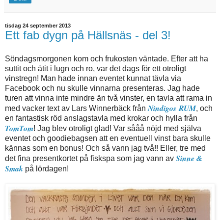
tisdag 24 september 2013
Ett fab dygn på Hällsnäs - del 3!
Söndagsmorgonen kom och frukosten väntade. Efter att ha
suttit och ätit i lugn och ro, var det dags för ett otroligt
vinstregn! Man hade innan eventet kunnat tävla via
Facebook och nu skulle vinnarna presenteras. Jag hade
turen att vinna inte mindre än två vinster, en tavla att rama in
Nindigos RUM
med vacker text av Lars Winnerbäck från
, och
en fantastisk röd anslagstavla med krokar och hylla från
TomTom
! Jag blev otroligt glad! Var sååå nöjd med själva
eventet och goodiebagsen att en eventuell vinst bara skulle
kännas som en bonus! Och så vann jag två!! Eller, tre med
Sinne &
det fina presentkortet på fiskspa som jag vann av
Smak
på lördagen!