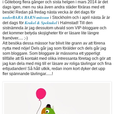
i Göteborg flera gånger och sista helgen i mars 2014 är det
dags igen, men nu ska även andra städer föräras med ett
besök! Redan på fredag nästa vecka är det dags för
underBARA BARN-mässan
i Stockholm och i april nästa år är
Krakel & Spektakel
det dags för
i Halmstad! Till den
sistnämnda är jag dessutom utvald som VIP-bloggare och
det kommer betyda skojigheter för er läsare lite längre
framöver..... ;-)
Att besöka dessa mässor har blivit lite grann av att förena
nytta med nöje! Dels går jag som förälder och dels går jag
som bloggare. Som bloggare är mässorna ett ypperligt
tillfälle att få kontakt med olika intressanta företag och gör att
jag kan dela med mig till er läsare av roliga tävlingar och fina
erbjudanden! Så håll utkik, redan inom kort dyker det upp
fler spännande tävlingar......!