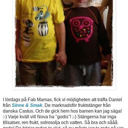
I lördags på Fab Mamas, fick vi möjligheten att träffa Daniel
från
Sinne & Smak
. De marknadsför fruktstänger från
danska Castus. Och de gick hem hos barnen kan jag säga!
:-) Varje kväll vill Nova ha "godis"! ;-) Stängerna har inga
tillsatser, ren frukt, solrosolja och vatten. Så bra och sååå