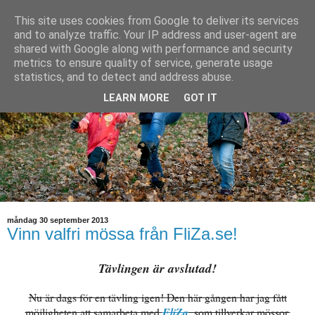
This site uses cookies from Google to deliver its services
and to analyze traffic. Your IP address and user-agent are
shared with Google along with performance and security
metrics to ensure quality of service, generate usage
statistics, and to detect and address abuse.
LEARN MORE
GOT IT
måndag 30 september 2013
Vinn valfri mössa från FliZa.se!
Tävlingen är avslutad!
Nu är dags för en tävling igen! Den här gången har jag fått
möjligheten att samarbeta med
FliZa
, som tillverkar mössor,