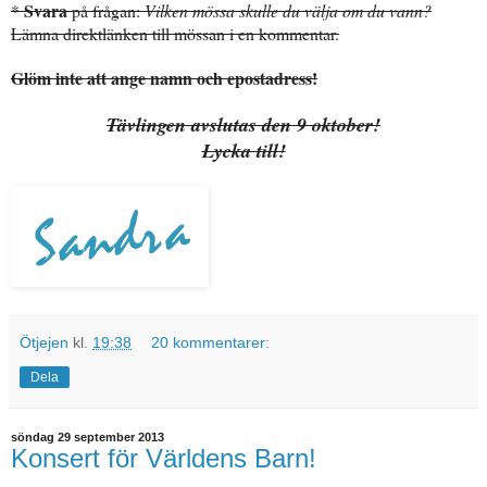
Svara
*
på frågan:
Vilken mössa skulle du välja om du vann?
Lämna direktlänken till mössan i en kommentar.
Glöm inte att ange namn och epostadress!
Tävlingen avslutas den 9 oktober!
Lycka till!
Ötjejen
kl.
19:38
20 kommentarer:
Dela
söndag 29 september 2013
Konsert för Världens Barn!