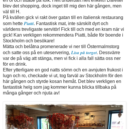
en öl och tittade på folk. Helt underbart helt enkelt!! Därefter
blev det shopping, dock inget till mig den här gången, men
väl till H.
På kvällen gick vi rakt över gatan till en italiensk restaurang
Piatti
som hette
. Fantastisk mat, inte särskilt dyrt och
världens trevligaste servitör! Fick till och med en kram när vi
gick! Kan verkligen rekommendera Piatti, både för boende i
Stockholm och besökare!
Mätta och belåtna promenerade vi ner till Östermalmstorg
Lisa på torget
och satte oss på en uteservering,
. Dessvärre
var de på väg att stänga, men vi fick i alla fall sätta oss ner
för en drink.
Efter ytterligare en god natts sömn och en avnjuten frukost i
lugn och ro, checkade vi ut, tog farväl av Stockholm för den
här gången och styrde kosan hemåt. Det blev verkligen en
fantastisk helg som jag kommer kunna blicka tillbaka på
många gånger och njuta av!