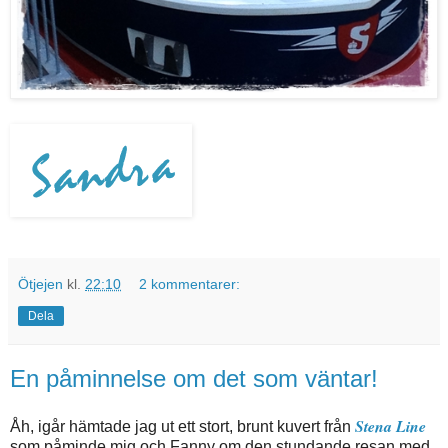
Ötjejen
kl.
22:10
2 kommentarer:
Dela
En påminnelse om det som väntar!
Stena Line
Åh, igår hämtade jag ut ett stort, brunt kuvert från
som påminde mig och Fanny om den stundande resan med