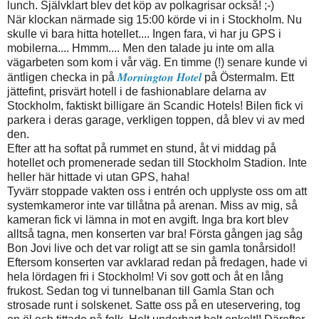
lunch. Självklart blev det köp av polkagrisar också! ;-)
När klockan närmade sig 15:00 körde vi in i Stockholm. Nu
skulle vi bara hitta hotellet.... Ingen fara, vi har ju GPS i
mobilerna.... Hmmm.... Men den talade ju inte om alla
vägarbeten som kom i vår väg. En timme (!) senare kunde vi
Mornington Hotel
äntligen checka in på
på Östermalm. Ett
jättefint, prisvärt hotell i de fashionablare delarna av
Stockholm, faktiskt billigare än Scandic Hotels! Bilen fick vi
parkera i deras garage, verkligen toppen, då blev vi av med
den.
Efter att ha softat på rummet en stund, åt vi middag på
hotellet och promenerade sedan till Stockholm Stadion. Inte
heller här hittade vi utan GPS, haha!
Tyvärr stoppade vakten oss i entrén och upplyste oss om att
systemkameror inte var tillåtna på arenan. Miss av mig, så
kameran fick vi lämna in mot en avgift. Inga bra kort blev
alltså tagna, men konserten var bra! Första gången jag såg
Bon Jovi live och det var roligt att se sin gamla tonårsidol!
Eftersom konserten var avklarad redan på fredagen, hade vi
hela lördagen fri i Stockholm! Vi sov gott och åt en lång
frukost. Sedan tog vi tunnelbanan till Gamla Stan och
strosade runt i solskenet. Satte oss på en uteservering, tog