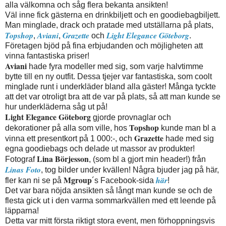
alla välkomna och såg flera bekanta ansikten!
Väl inne fick gästerna en drinkbiljett och en goodiebagbiljett.
Man minglade, drack och pratade med utställarna på plats,
Topshop
Aviani
Grazette
Light Elegance Göteborg
,
,
och
.
Företagen bjöd på fina erbjudanden och möjligheten att
vinna fantastiska priser!
Aviani
hade fyra modeller med sig, som varje halvtimme
bytte till en ny outfit. Dessa tjejer var fantastiska, som coolt
minglade runt i underkläder bland alla gäster! Många tyckte
att det var otroligt bra att de var på plats, så att man kunde se
hur underkläderna såg ut på!
Light Elegance Göteborg
gjorde provnaglar och
Topshop
dekorationer på alla som ville, hos
kunde man bl a
Grazette
vinna ett presentkort på 1 000:-, och
hade med sig
egna goodiebags och delade ut massor av produkter!
Lina Börjesson
Fotograf
, (som bl a gjort min header!) från
Linas Foto
, tog bilder under kvällen! Några bjuder jag på här,
Mgroup
här
fler kan ni se på
´s Facebook-sida
!
Det var bara nöjda ansikten så långt man kunde se och de
flesta gick ut i den varma sommarkvällen med ett leende på
läpparna!
Detta var mitt första riktigt stora event, men förhoppningsvis