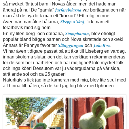
så mycket för just barn i Novas ålder, men det hade man
farfarsbilarna
ändrat på nu! De "gamla"
var borttagna och när
man åkt de nya fick man ett "körkort"! Ett roligt minne!
Skepp o´skoj
Även när man åkte båtarna,
, fick man ett
förarbevis med sig hem.
Stampbanan
En ny liten berg- och dalbana,
, blev otroligt
populär bland bägge barnen och Nova skrattade och skrek!
Slänggungan
JukeBox
Annars är Fannys favoriter
och
.
Vi har även tidigare passat på att åka till Liseberg en vardag,
innan skolorna slutar, och det kan verkligen rekommenderas
för de som bor i närheten och har möjlighet! Inte mycket folk
och inga köer! Dessutom var ju vädergudarna på vår sida,
strålande sol och ca 25 grader!
Naturligtvis fick jag inte kameran med mig, blev lite strul med
att hinna till båten, så de kort jag tog blev med Iphonen.