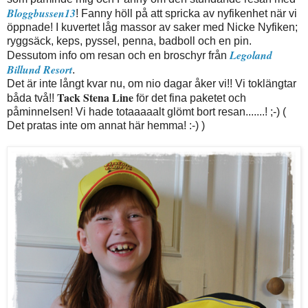
Bloggbussen13
! Fanny höll på att spricka av nyfikenhet när vi
öppnade! I kuvertet låg massor av saker med Nicke Nyfiken;
ryggsäck, keps, pyssel, penna, badboll och en pin.
Legoland
Dessutom info om resan och en broschyr från
Billund Resort
.
Det är inte långt kvar nu, om nio dagar åker vi!! Vi toklängtar
Tack
Stena Line
båda två!!
för det fina paketet och
påminnelsen! Vi hade totaaaaalt glömt bort resan.......! ;-) (
Det pratas inte om annat här hemma! :-) )