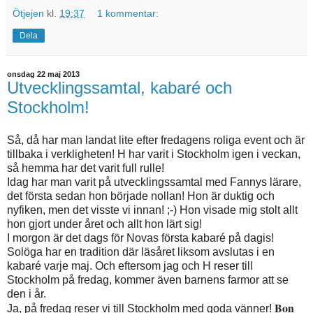
Ötjejen
kl.
19:37
1 kommentar:
Dela
onsdag 22 maj 2013
Utvecklingssamtal, kabaré och
Stockholm!
Så, då har man landat lite efter fredagens roliga event och är
tillbaka i verkligheten! H har varit i Stockholm igen i veckan,
så hemma har det varit full rulle!
Idag har man varit på utvecklingssamtal med Fannys lärare,
det första sedan hon började nollan! Hon är duktig och
nyfiken, men det visste vi innan! ;-) Hon visade mig stolt allt
hon gjort under året och allt hon lärt sig!
I morgon är det dags för Novas första kabaré på dagis!
Solöga har en tradition där läsåret liksom avslutas i en
kabaré varje maj. Och eftersom jag och H reser till
Stockholm på fredag, kommer även barnens farmor att se
den i år.
Bon
Ja, på fredag reser vi till Stockholm med goda vänner!