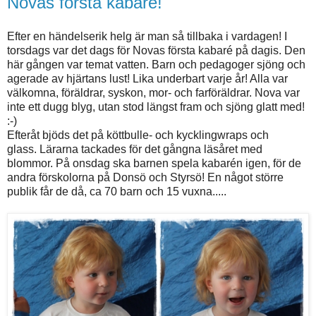
Novas första kabaré!
Efter en händelserik helg är man så tillbaka i vardagen! I
torsdags var det dags för Novas första kabaré på dagis. Den
här gången var temat vatten. Barn och pedagoger sjöng och
agerade av hjärtans lust! Lika underbart varje år! Alla var
välkomna, föräldrar, syskon, mor- och farföräldrar. Nova var
inte ett dugg blyg, utan stod längst fram och sjöng glatt med!
:-)
Efteråt bjöds det på köttbulle- och kycklingwraps och
glass. Lärarna tackades för det gångna läsåret med
blommor. På onsdag ska barnen spela kabarén igen, för de
andra förskolorna på Donsö och Styrsö! En något större
publik får de då, ca 70 barn och 15 vuxna.....