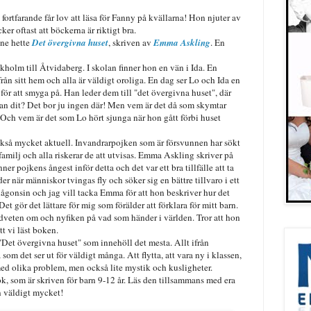
fortfarande får lov att läsa för Fanny på kvällarna! Hon njuter av
ker oftast att böckerna är riktigt bra.
nne hette
Det övergivna huset
, skriven av
Emma Askling
. En
holm till Åtvidaberg. I skolan finner hon en vän i Ida. En
rån sitt hem och alla är väldigt oroliga. En dag ser Lo och Ida en
ör att smyga på. Han leder dem till "det övergivna huset", där
r han dit? Det bor ju ingen där! Men vem är det då som skymtar
ch vem är det som Lo hört sjunga när hon gått förbi huset
kså mycket aktuell. Invandrarpojken som är försvunnen har sökt
familj och alla riskerar de att utvisas. Emma Askling skriver på
ner pojkens ångest inför detta och det var ett bra tillfälle att ta
 när människor tvingas fly och söker sig en bättre tillvaro i ett
ågonsin och jag vill tacka Emma för att hon beskriver hur det
et gör det lättare för mig som förälder att förklara för mitt barn.
dveten om och nyfiken på vad som händer i världen. Tror att hon
tt vi läst boken.
Det övergivna huset" som innehöll det mesta. Allt ifrån
 som det ser ut för väldigt många. Att flytta, att vara ny i klassen,
ed olika problem, men också lite mystik och kusligheter.
 som är skriven för barn 9-12 år. Läs den tillsammans med era
n väldigt mycket!