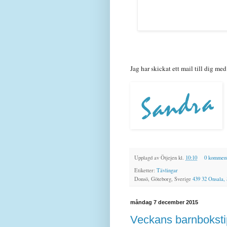
Jag har skickat ett mail till dig med
Upplagd av
Ötjejen
kl.
10:10
0 komment
Etiketter:
Tävlingar
Donsö, Göteborg, Sverige
439 32 Onsala,
måndag 7 december 2015
Veckans barnbokstip