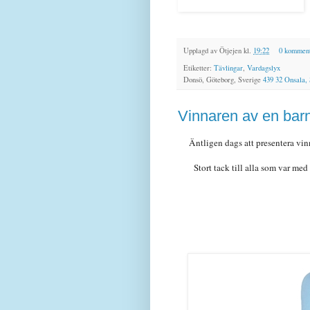
Upplagd av
Ötjejen
kl.
19:22
0 komment
Etiketter:
Tävlingar
,
Vardagslyx
Donsö, Göteborg, Sverige
439 32 Onsala,
Vinnaren av en barnf
Äntligen dags att presentera vin
Stort tack till alla som var med 