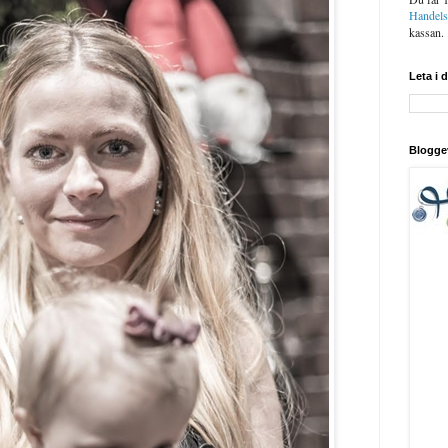
Handel
kassan.
Leta i 
Blogge