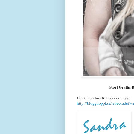
Stort Grattis 
Här kan ni läsa Rebeccas inlägg:
http://blogg.loppi.se/rebeccadufw