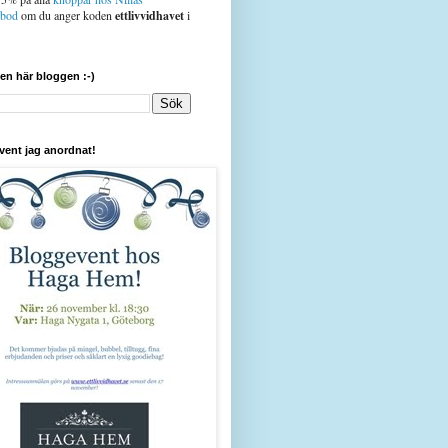
sbod
om du anger koden
ettlivvidhavet
i
den här bloggen :-)
vent jag anordnat!