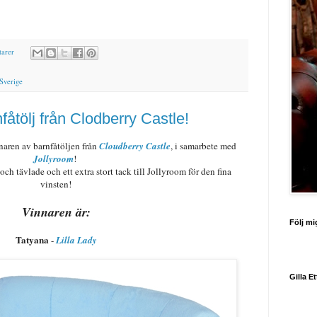
arer
 Sverige
åtölj från Clodberry Castle!
naren av barnfåtöljen från
Cloudberry Castle
, i samarbete med
Jollyroom
!
och tävlade och ett extra stort tack till Jollyroom för den fina
vinsten!
Vinnaren är:
Följ mi
Tatyana
-
Lilla Lady
Gilla E