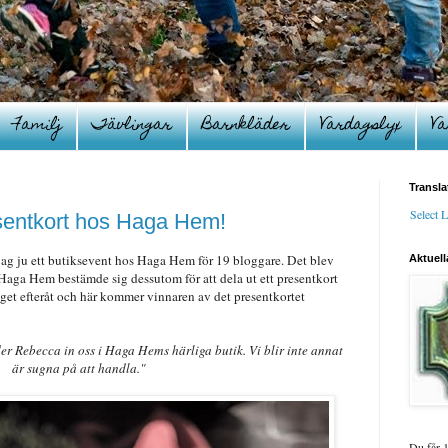
Familj
Tävlingar
Barnkläder
Vardagslyx
Va
Transla
Select 
esentkort hos Haga Hem!
ag ju ett butiksevent hos Haga Hem för 19 bloggare. Det blev
Aktuell
Haga Hem bestämde sig dessutom för att dela ut ett presentkort
ägget efteråt och här kommer vinnaren av det presentkortet
der Rebecca in oss i Haga Hems härliga butik. Vi blir inte annat
är sugna på att handla."
Du får 