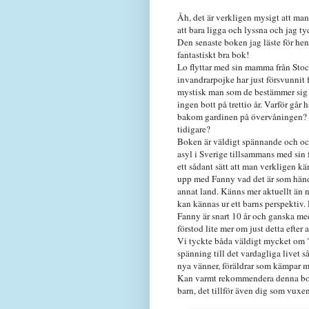
Åh, det är verkligen mysigt att man 
att bara ligga och lyssna och jag tyc
Den senaste boken jag läste för he
fantastiskt bra bok!
Lo flyttar med sin mamma från Stock
invandrarpojke har just försvunnit f
mystisk man som de bestämmer sig f
ingen bott på trettio år. Varför gå
bakom gardinen på övervåningen? O
tidigare?
Boken är väldigt spännande och oc
asyl i Sverige tillsammans med sin 
ett sådant sätt att man verkligen kän
upp med Fanny vad det är som händer
annat land. Känns mer aktuellt än n
kan kännas ur ett barns perspektiv. D
Fanny är snart 10 år och ganska me
förstod lite mer om just detta efter a
Vi tyckte båda väldigt mycket om "
spänning till det vardagliga livet så
nya vänner, föräldrar som kämpar m
Kan varmt rekommendera denna bok,
barn, det tillför även dig som vuxe