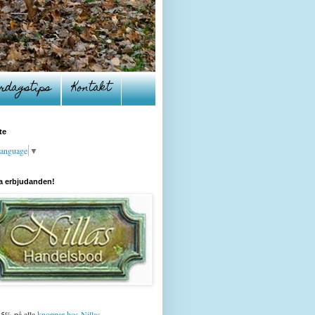
rdagstips
Kontakt
te
Language
▼
a erbjudanden!
15% på alla
knoppar hos Nillas