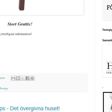
Stort Grattis!
Twingly
 ytterligare information!
Samarb
arer
.
 Sverige
s - Det övergivna huset!