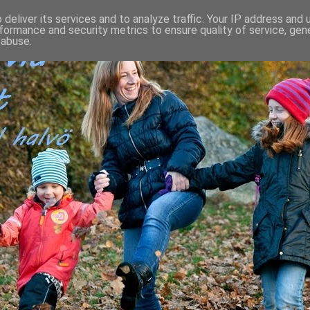
deliver its services and to analyze traffic. Your IP address and
formance and security metrics to ensure quality of service, ge
 abuse.