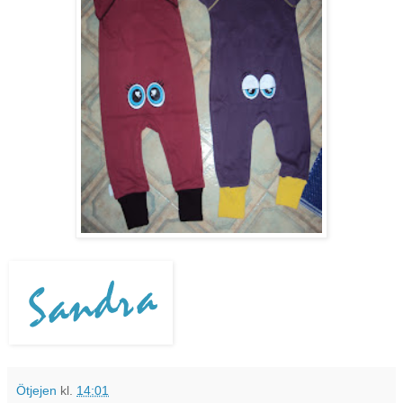
Ötjejen
kl.
14:01