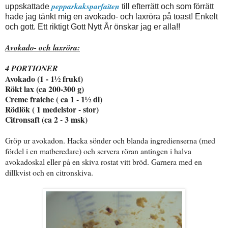
pepparkaksparfaiten
uppskattade
till efterrätt och som förrätt
hade jag tänkt mig en avokado- och laxröra på toast! Enkelt
och gott. Ett riktigt Gott Nytt År önskar jag er alla!!
Avokado- och laxröra:
4 PORTIONER
Avokado (1 - 1½ frukt)
Rökt lax (ca 200-300 g)
Creme fraiche ( ca 1 - 1½ dl)
Rödlök ( 1 medelstor - stor)
Citronsaft (ca 2 - 3 msk)
Gröp ur avokadon. Hacka sönder och blanda ingredienserna (med
fördel i en matberedare) och servera röran antingen i halva
avokadoskal eller på en skiva rostat vitt bröd. Garnera med en
dillkvist och en citronskiva.