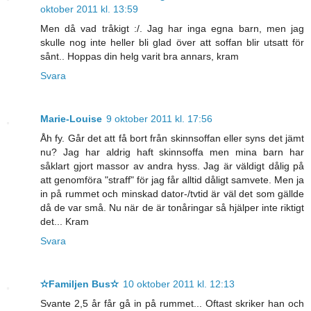
oktober 2011 kl. 13:59
Men då vad tråkigt :/. Jag har inga egna barn, men jag
skulle nog inte heller bli glad över att soffan blir utsatt för
sånt.. Hoppas din helg varit bra annars, kram
Svara
Marie-Louise
9 oktober 2011 kl. 17:56
Åh fy. Går det att få bort från skinnsoffan eller syns det jämt
nu? Jag har aldrig haft skinnsoffa men mina barn har
såklart gjort massor av andra hyss. Jag är väldigt dålig på
att genomföra "straff" för jag får alltid dåligt samvete. Men ja
in på rummet och minskad dator-/tvtid är väl det som gällde
då de var små. Nu när de är tonåringar så hjälper inte riktigt
det... Kram
Svara
✫Familjen Bus✫
10 oktober 2011 kl. 12:13
Svante 2,5 år får gå in på rummet... Oftast skriker han och