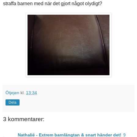
straffa barnen med när det gjort något olydigt?
Ötjejen
kl.
13:34
Dela
3 kommentarer:
Nathalié - Extrem barnlängtan & snart händer det!
9