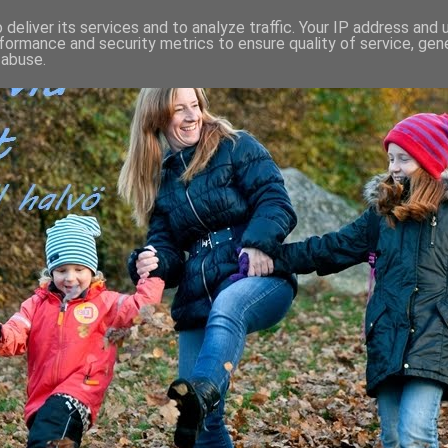
deliver its services and to analyze traffic. Your IP address and
formance and security metrics to ensure quality of service, ge
 abuse.