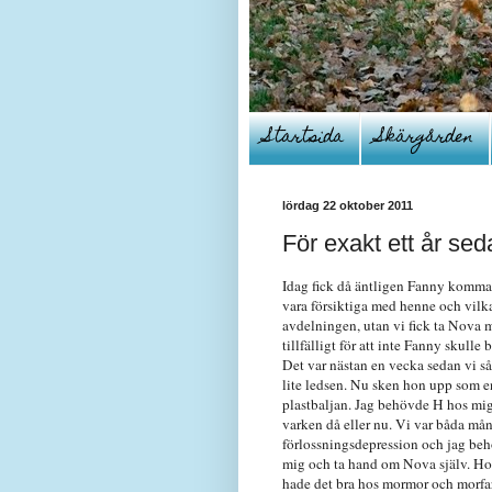
Startsida
Skärgården
lördag 22 oktober 2011
För exakt ett år sed
Idag fick då äntligen Fanny komma 
vara försiktiga med henne och vilk
avdelningen, utan vi fick ta Nova m
tillfälligt för att inte Fanny skull
Det var nästan en vecka sedan vi så
lite ledsen. Nu sken hon upp som en 
plastbaljan. Jag behövde H hos mig, 
varken då eller nu. Vi var båda må
förlossningsdepression och jag behö
mig och ta hand om Nova själv. Hon
hade det bra hos mormor och morfar 