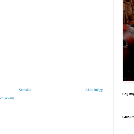
Startsida
Äldre inlägg
Följ mi
get (Atom)
Gilla E