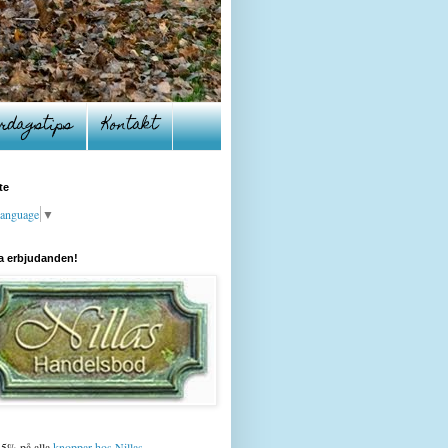
rdagstips
Kontakt
te
Language
▼
a erbjudanden!
15% på alla
knoppar hos Nillas