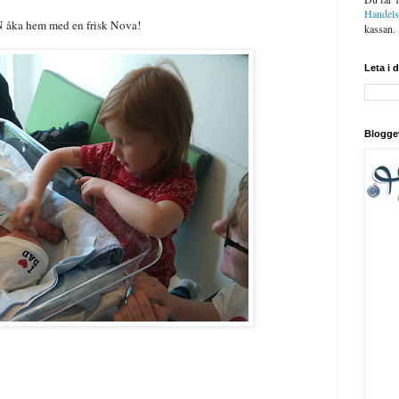
!
Handel
N åka hem med en frisk Nova!
kassan.
Leta i 
Blogge