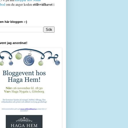
sbod
om du anger koden
ettlivvidhavet
i
den här bloggen :-)
vent jag anordnat!