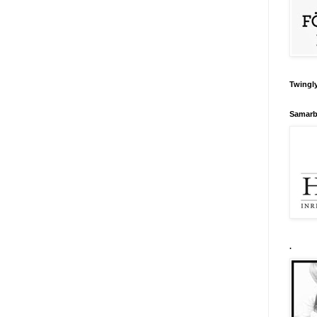
Twingly
Samarb
.