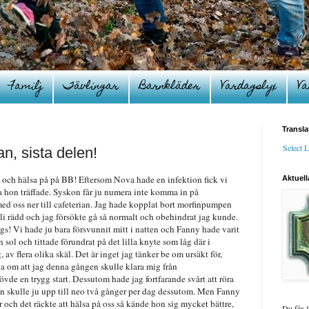
Familj
Tävlingar
Barnkläder
Vardagslyx
Va
Transla
Select 
an, sista delen!
och hälsa på på BB! Eftersom Nova hade en infektion fick vi
Aktuell
a hon träffade. Syskon får ju numera inte komma in på
ed oss ner till cafeterian. Jag hade kopplat bort morfinpumpen
e bli rädd och jag försökte gå så normalt och obehindrat jag kunde.
gs! Vi hade ju bara försvunnit mitt i natten och Fanny hade varit
sol och tittade förundrat på det lilla knyte som låg där i
av flera olika skäl. Det är inget jag tänker be om ursäkt för,
na om att jag denna gången skulle klara mig från
vde en trygg start. Dessutom hade jag fortfarande svårt att röra
 skulle ju upp till neo två gånger per dag dessutom. Men Fanny
och det räckte att hälsa på oss så kände hon sig mycket bättre,
Du får 