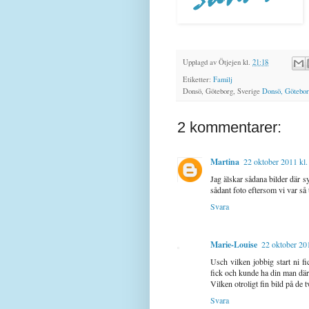
Upplagd av
Ötjejen
kl.
21:18
Etiketter:
Familj
Donsö, Göteborg, Sverige
Donsö, Götebor
2 kommentarer:
Martina
22 oktober 2011 kl.
Jag älskar sådana bilder där sy
sådant foto eftersom vi var så 
Svara
Marie-Louise
22 oktober 201
Usch vilken jobbig start ni 
fick och kunde ha din man där 
Vilken otroligt fin bild på de
Svara