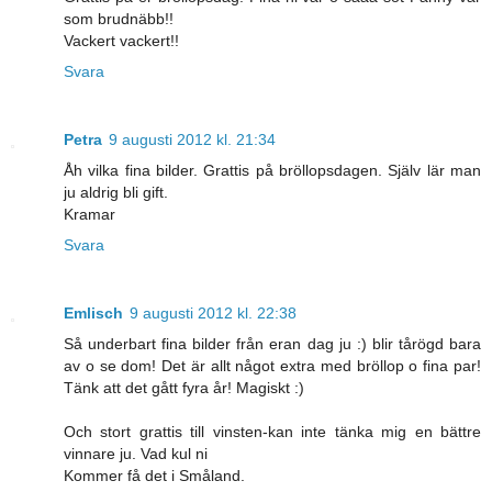
som brudnäbb!!
Vackert vackert!!
Svara
Petra
9 augusti 2012 kl. 21:34
Åh vilka fina bilder. Grattis på bröllopsdagen. Själv lär man
ju aldrig bli gift.
Kramar
Svara
Emlisch
9 augusti 2012 kl. 22:38
Så underbart fina bilder från eran dag ju :) blir tårögd bara
av o se dom! Det är allt något extra med bröllop o fina par!
Tänk att det gått fyra år! Magiskt :)
Och stort grattis till vinsten-kan inte tänka mig en bättre
vinnare ju. Vad kul ni
Kommer få det i Småland.