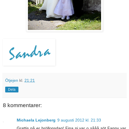
Ötjejen
kl.
21:21
Dela
8 kommentarer:
Michaela Lejonberg
9 augusti 2012 kl. 21:33
Grattis på er bröllopsdag! Fina ni var o sååå söt Fanny var