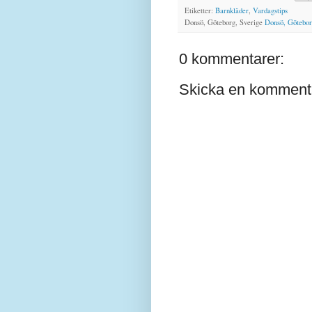
Etiketter:
Barnkläder
,
Vardagstips
Donsö, Göteborg, Sverige
Donsö, Götebor
0 kommentarer:
Skicka en komment