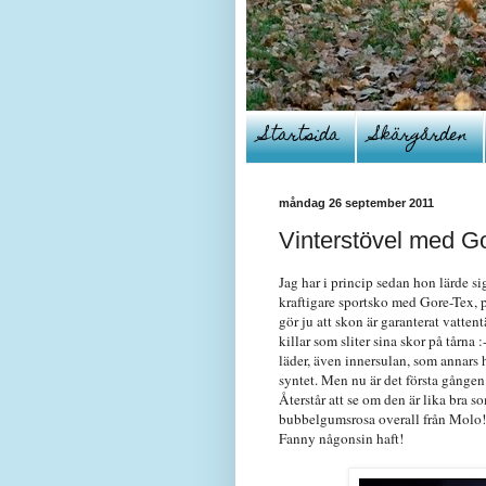
Startsida
Skärgården
måndag 26 september 2011
Vinterstövel med Go
Jag har i princip sedan hon lärde si
kraftigare sportsko med Gore-Tex, 
gör ju att skon är garanterat vattent
killar som sliter sina skor på tårna 
läder, även innersulan, som annars h
syntet. Men nu är det första gånge
Återstår att se om den är lika bra 
bubbelgumsrosa overall från Molo! 
Fanny någonsin haft!