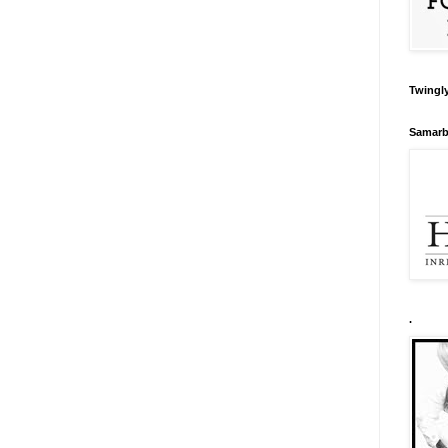
Twingly
Samarb
.