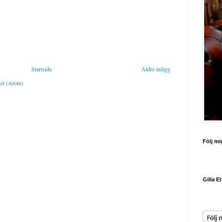
Startsida
Äldre inlägg
get (Atom)
Följ mi
Gilla E