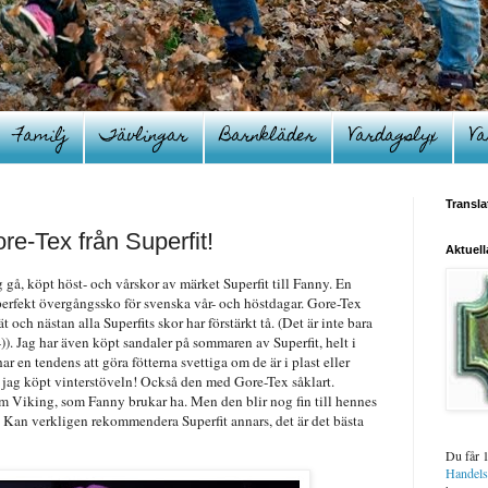
Familj
Tävlingar
Barnkläder
Vardagslyx
Va
Transla
re-Tex från Superfit!
Aktuell
g gå, köpt höst- och vårskor av märket Superfit till Fanny. En
perfekt övergångssko för svenska vår- och höstdagar. Gore-Tex
ät och nästan alla Superfits skor har förstärkt tå. (Det är inte bara
:-)). Jag har även köpt sandaler på sommaren av Superfit, helt i
ar en tendens att göra fötterna svettiga om de är i plast eller
n jag köpt vinterstöveln! Också den med Gore-Tex såklart.
som Viking, som Fanny brukar ha. Men den blir nog fin till hennes
Kan verkligen rekommendera Superfit annars, det är det bästa
Du får 
Handel