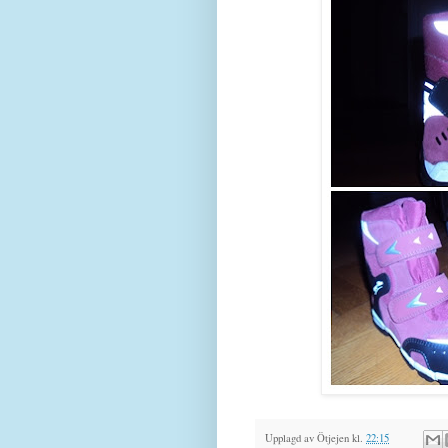
Upplagd av
Ötjejen
kl.
22:15