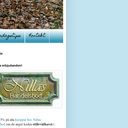
rdagstips
Kontakt
te
a erbjudanden!
15% på alla
knoppar hos Nillas
sbod
om du anger koden
ettlivvidhavet
i