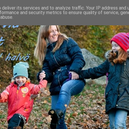
deliver its services and to analyze traffic. Your IP address and
formance and security metrics to ensure quality of service, ge
 abuse.