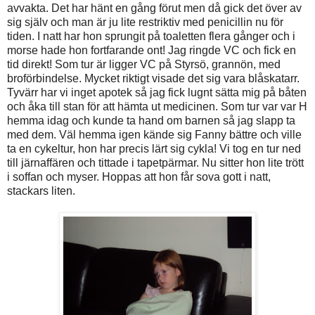
avvakta. Det har hänt en gång förut men då gick det över av
sig själv och man är ju lite restriktiv med penicillin nu för
tiden. I natt har hon sprungit på toaletten flera gånger och i
morse hade hon fortfarande ont! Jag ringde VC och fick en
tid direkt! Som tur är ligger VC på Styrsö, grannön, med
broförbindelse. Mycket riktigt visade det sig vara blåskatarr.
Tyvärr har vi inget apotek så jag fick lugnt sätta mig på båten
och åka till stan för att hämta ut medicinen. Som tur var var H
hemma idag och kunde ta hand om barnen så jag slapp ta
med dem. Väl hemma igen kände sig Fanny bättre och ville
ta en cykeltur, hon har precis lärt sig cykla! Vi tog en tur ned
till järnaffären och tittade i tapetpärmar. Nu sitter hon lite trött
i soffan och myser. Hoppas att hon får sova gott i natt,
stackars liten.