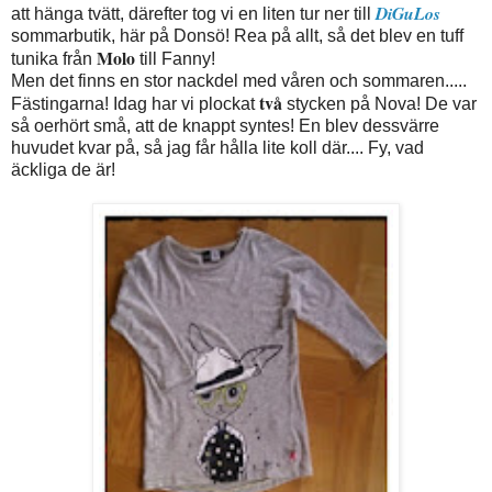
DiGuLos
att hänga tvätt, därefter tog vi en liten tur ner till
sommarbutik, här på Donsö! Rea på allt, så det blev en tuff
Molo
tunika från
till Fanny!
Men det finns en stor nackdel med våren och sommaren.....
två
Fästingarna! Idag har vi plockat
stycken på Nova! De var
så oerhört små, att de knappt syntes! En blev dessvärre
huvudet kvar på, så jag får hålla lite koll där.... Fy, vad
äckliga de är!