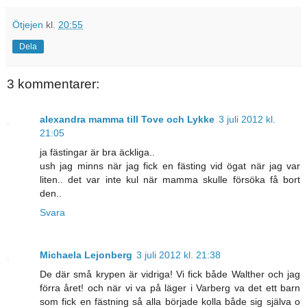
Ötjejen
kl.
20:55
Dela
3 kommentarer:
alexandra mamma till Tove och Lykke
3 juli 2012 kl.
21:05
ja fästingar är bra äckliga..
ush jag minns när jag fick en fästing vid ögat när jag var
liten.. det var inte kul när mamma skulle försöka få bort
den..
Svara
Michaela Lejonberg
3 juli 2012 kl. 21:38
De där små krypen är vidriga! Vi fick både Walther och jag
förra året! och när vi va på läger i Varberg va det ett barn
som fick en fästning så alla började kolla både sig själva o