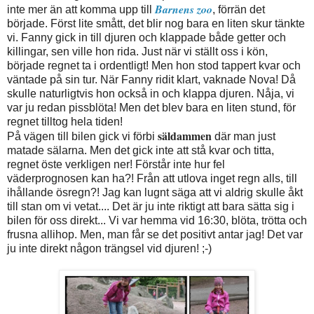
Barnens zoo
inte mer än att komma upp till
, förrän det
började. Först lite smått, det blir nog bara en liten skur tänkte
vi. Fanny gick in till djuren och klappade både getter och
killingar, sen ville hon rida. Just när vi ställt oss i kön,
började regnet ta i ordentligt! Men hon stod tappert kvar och
väntade på sin tur. När Fanny ridit klart, vaknade Nova! Då
skulle naturligtvis hon också in och klappa djuren. Nåja, vi
var ju redan pissblöta! Men det blev bara en liten stund, för
regnet tilltog hela tiden!
säldammen
På vägen till bilen gick vi förbi
där man just
matade sälarna. Men det gick inte att stå kvar och titta,
regnet öste verkligen ner! Förstår inte hur fel
väderprognosen kan ha?! Från att utlova inget regn alls, till
ihållande ösregn?! Jag kan lugnt säga att vi aldrig skulle åkt
till stan om vi vetat.... Det är ju inte riktigt att bara sätta sig i
bilen för oss direkt... Vi var hemma vid 16:30, blöta, trötta och
frusna allihop. Men, man får se det positivt antar jag! Det var
ju inte direkt någon trängsel vid djuren! ;-)