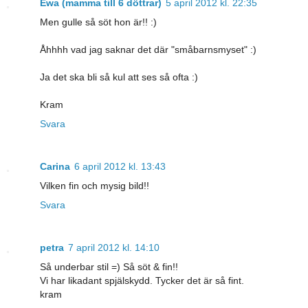
Ewa (mamma till 6 döttrar)
5 april 2012 kl. 22:35
Men gulle så söt hon är!! :)
Åhhhh vad jag saknar det där "småbarnsmyset" :)
Ja det ska bli så kul att ses så ofta :)
Kram
Svara
Carina
6 april 2012 kl. 13:43
Vilken fin och mysig bild!!
Svara
petra
7 april 2012 kl. 14:10
Så underbar stil =) Så söt & fin!!
Vi har likadant spjälskydd. Tycker det är så fint.
kram