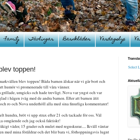
Familj
Tävlingar
Barnkläder
Vardagslyx
Va
Transla
Select 
lev toppen!
rkvällen blev toppen! Båda barnen älskar när vi går bort och
Aktuell
att humör vi promenerade till våra vänner.
m grillade, umgicks och hade trevligt. Nova var yngst och var
ad i hågen iväg med de andra barnen. Efter att barnen ätit
n och ro och Nova underhöll alla med sina finurliga kommentarer!
lt hundra, bröt vi upp strax efter 21 och tackade för oss. Väl
 omgående och jag också faktiskt!
åkigt väder, 15 grader och mulet med regnskurar..... Ikväll väntar
gen med mina föräldrar och det blir bara vi, förhoppningsvis lugnt
Du får 