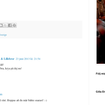
Sverige
 & Lillebror
23 juni 2013 kl. 21:54
äll!
 bra, krya på dej nu!
Följ mi
Gilla E
:46
ill slut. Hoppas att du mår bättre snarast! :-)