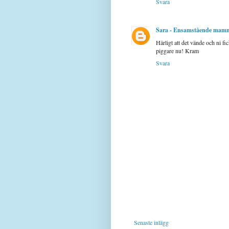
Svara
Sara - Ensamstående mam
Härligt att det vände och ni f
piggare nu! Kram
Svara
Senaste inlägg