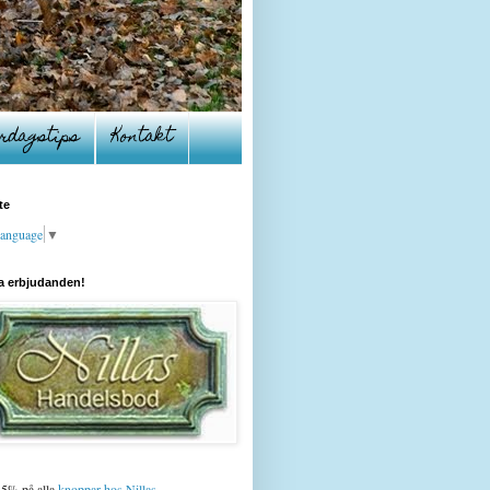
rdagstips
Kontakt
te
Language
▼
a erbjudanden!
15% på alla
knoppar hos Nillas