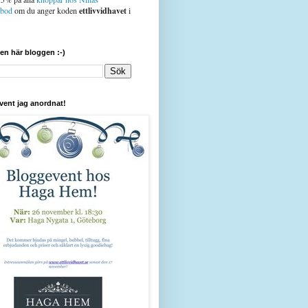
sbod
om du anger koden
ettlivvidhavet
i
den här bloggen :-)
vent jag anordnat!