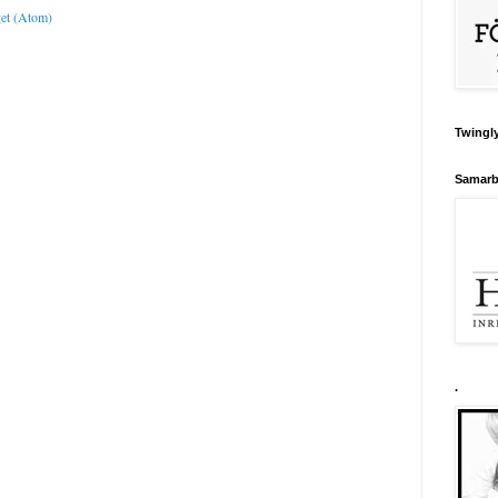
get (Atom)
Twingly
Samarb
.