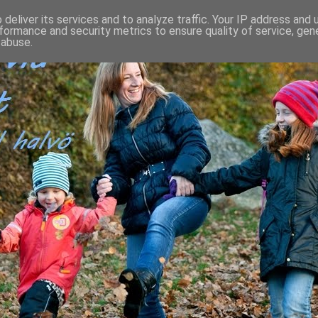
deliver its services and to analyze traffic. Your IP address and
formance and security metrics to ensure quality of service, ge
 abuse.