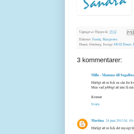
Upplagd av
Ötjejen
kl.
15:12
Etiketter:
Familj
,
Skärgården
Donsö, Göteborg, Sverige
430 82 Donsö, 
3 kommentarer:
Milla - Mamma till SagaBus
Härligt att ni fick en sån fin kv
Men vad jobbigt att inte få må
Kramar
Svara
Martina
24 juni 2013 kl. 10
Härligt att ni fick det mysigt t