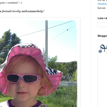
gare i sommar! :-)
Handel
kassan.
n fortsatt trevlig midsommarhelg!
Leta i 
Blogge