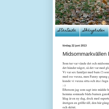
Startsida
Skärgården
lördag 22 juni 2013
Midsommarkvällen b
Som tur var vände det och midsomma
det händer något, så det var med gl
Vi var sex familjer med barn (!) so
med oss vuxna, men Fanny sprang gl
kunde vi vuxna sitta och äta i lug
:-)
Eftersom jag som sagt inte mådde he
hemma somnade båda barnen ganska
Idag är en ny dag, dock med supertr
återigen en grillkväll, den här gån
och skönt.