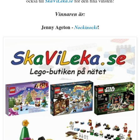
också till
SkaViLeka.se
för den fina vinsten!
Vinnaren är:
Jenny Ageton -
!
Nockinocki