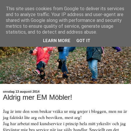
This site uses cookies from Google to deliver its services
and to analyze traffic. Your IP address and user-agent are
shared with Google along with performance and security
metrics to ensure quality of service, generate usage
statistics, and to detect and address abuse.
LEARN MORE
GOT IT
onsdag 13 augusti 2014
Aldrig mer EM Möbler!
Jag är inte den som brukar vräka ur mig grejer i bloggen, men nu är
jag faktiskt lite arg och besviken, mest arg!
Jag har arbetat med kundservice i princip hela mitt yrkesliv och jag
förväntar mig bra service när jag själv handlar. Speciellt om det