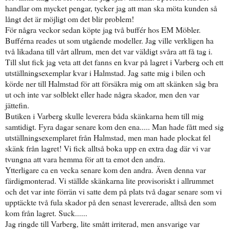
handlar om mycket pengar, tycker jag att man ska möta kunden så
långt det är möjligt om det blir problem!
För några veckor sedan köpte jag två buffér hos EM Möbler.
Bufférna reades ut som utgående modeller. Jag ville verkligen ha
två likadana till vårt allrum, men det var väldigt svåra att få tag i.
Till slut fick jag veta att det fanns en kvar på lagret i Varberg och ett
utställningsexemplar kvar i Halmstad. Jag satte mig i bilen och
körde ner till Halmstad för att försäkra mig om att skänken såg bra
ut och inte var solblekt eller hade några skador, men den var
jättefin.
Butiken i Varberg skulle leverera båda skänkarna hem till mig
samtidigt. Fyra dagar senare kom den ena..... Man hade fått med sig
utställningsexemplaret från Halmstad, men man hade plockat fel
skänk från lagret! Vi fick alltså boka upp en extra dag där vi var
tvungna att vara hemma för att ta emot den andra.
Ytterligare ca en vecka senare kom den andra. Även denna var
färdigmonterad. Vi ställde skänkarna lite provisoriskt i allrummet
och det var inte förrän vi satte dem på plats två dagar senare som vi
upptäckte två fula skador på den senast levererade, alltså den som
kom från lagret. Suck......
Jag ringde till Varberg, lite smått irriterad, men ansvarige var