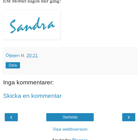
EM Möbler någon mer gång!
Ötjejen
kl.
20:21
Dela
Inga kommentarer:
Skicka en kommentar
‹
›
Startsida
Visa webbversion