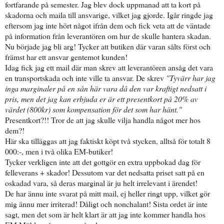
fortfarande på semester. Jag blev dock uppmanad att ta kort på
skadorna och maila till ansvarige, vilket jag gjorde. Igår ringde jag
eftersom jag inte hört något ifrån dem och fick veta att de väntade
på information från leverantören om hur de skulle hantera skadan.
Nu började jag bli arg! Tycker att butiken där varan sålts först och
främst har ett ansvar gentemot kunden!
Idag fick jag ett mail där man skrev att leverantören ansåg det vara
en transportskada och inte ville ta ansvar. De skrev
"Tyvärr har jag
inga marginaler på en sån här vara då den var kraftigt nedsatt i
pris, men det jag kan erbjuda er är ett presentkort på 20% av
värdet (800kr) som kompensation för det som har hänt."
Presentkort?!! Tror de att jag skulle vilja handla något mer hos
dem?!
Här ska tilläggas att jag faktiskt köpt två stycken, alltså för totalt 8
000:-, men i två olika EM-butiker!
Tycker verkligen inte att det gottgör en extra uppbokad dag för
felleverans + skador! Dessutom var det nedsatta priset satt på en
oskadad vara, så deras marginal är ju helt irrelevant i ärendet!
De har ännu inte svarat på mitt mail, ej heller ringt upp, vilket gör
mig ännu mer irriterad! Dåligt och nonchalant! Sista ordet är inte
sagt, men det som är helt klart är att jag inte kommer handla hos