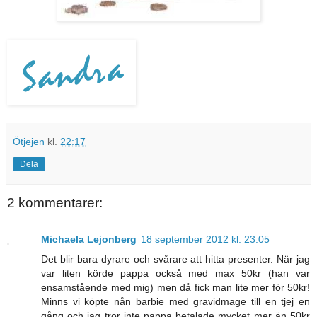
Ötjejen
kl.
22:17
Dela
2 kommentarer:
Michaela Lejonberg
18 september 2012 kl. 23:05
Det blir bara dyrare och svårare att hitta presenter. När jag
var liten körde pappa också med max 50kr (han var
ensamstående med mig) men då fick man lite mer för 50kr!
Minns vi köpte nån barbie med gravidmage till en tjej en
gång och jag tror inte pappa betalade mycket mer än 50kr