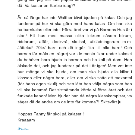
då. Va kostar en Barbie idag?!
Än så länge har inte Walther blivit bjuden på kalas. Och jag
funderar på hur vi ska göra med hans kalas. Om han ska
ha barnkalas eller inte. Förra året var vi på Barnens Hus är i
stan! Ett hus med massa olika lekrum såsom bilrum,
riddarum, affär, dockvrå, skolsal, utklädningsrum m.m.
Jättekul! 70kr/ barn och då ingår fika till alla barn! Och
barnen får måla en trägrej var. de mesta fixar under kalaset
du behöver bara bjuda in barnen och ha koll på dom! Han
älskade det, och jag funderar på det i år igen! Men vet inte
hur många vi ska bjuda, om man ska bjuda alla killar i
klassen eller några bara, eller om vi ska sätta ett maxantal
(för hans egen skull) och sen låta han välja några som han
vill ska komma! Det sistnämnda körde vi förra året och det
funkade kanon! Men bjuder han då några klasskompisar, va
säger då de andra om de inte får komma?! Skitsvårt ju!
Hoppas Fanny får skoj på kalaset!!
Kraaaam
Svara