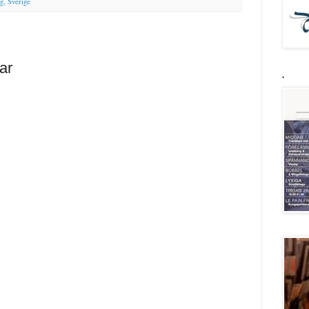
g, Sverige
ar
.