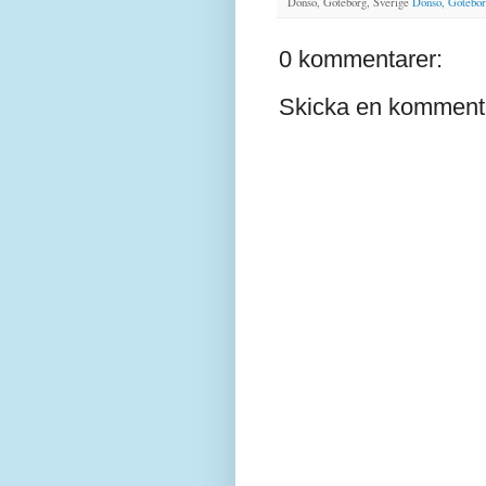
Donsö, Göteborg, Sverige
Donsö, Götebor
0 kommentarer:
Skicka en komment