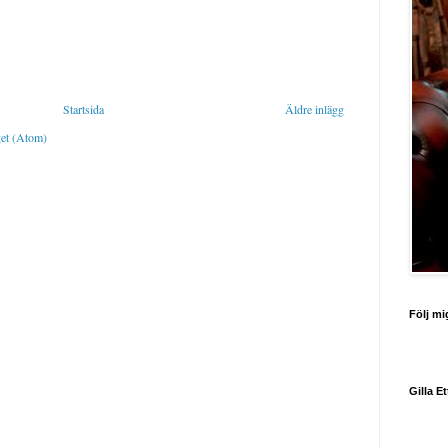
Startsida
Äldre inlägg
get (Atom)
Följ mi
Gilla E