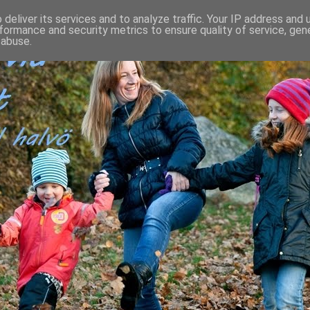
deliver its services and to analyze traffic. Your IP address and
formance and security metrics to ensure quality of service, ge
 abuse.