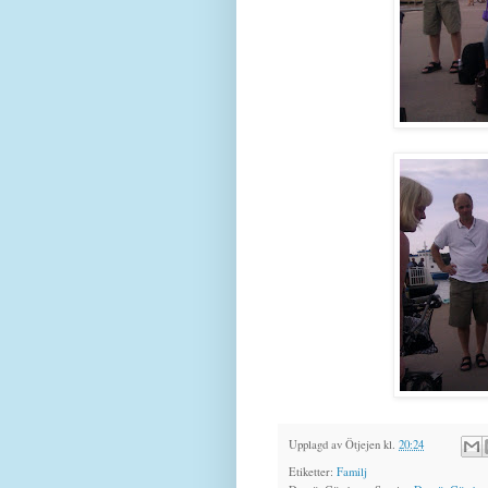
Upplagd av
Ötjejen
kl.
20:24
Etiketter:
Familj