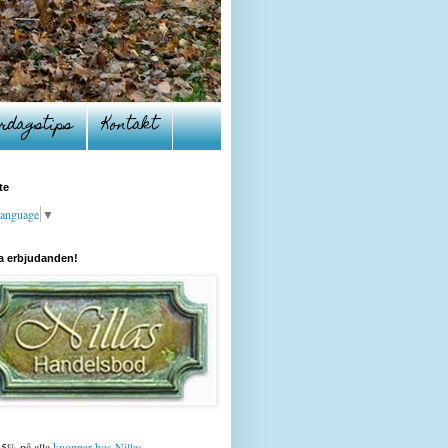
rdagstips
Kontakt
te
Language
▼
a erbjudanden!
15% på alla
knoppar hos Nillas