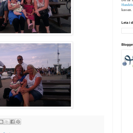
Handel
kassan.
Leta i 
Blogge