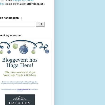
sbod
om du anger koden
ettlivvidhavet
i
den här bloggen :-)
vent jag anordnat!