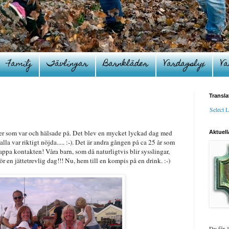
Familj
Tävlingar
Barnkläder
Vardagslyx
Va
Transla
Select 
er som var och hälsade på. Det blev en mycket lyckad dag med
Aktuell
 alla var riktigt nöjda..... :-). Det är andra gången på ca 25 år som
 tappa kontakten! Våra barn, som då naturligtvis blir sysslingar,
ör en jättetrevlig dag!!! Nu, hem till en kompis på en drink. :-)
Du får 