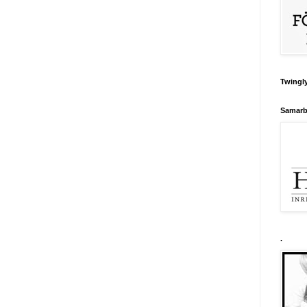
Twingly
Samarb
.