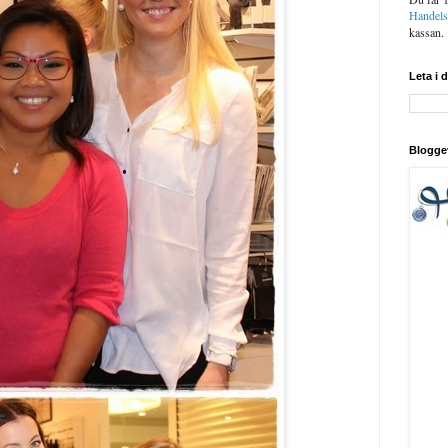
Handel
kassan.
Leta i 
Blogge