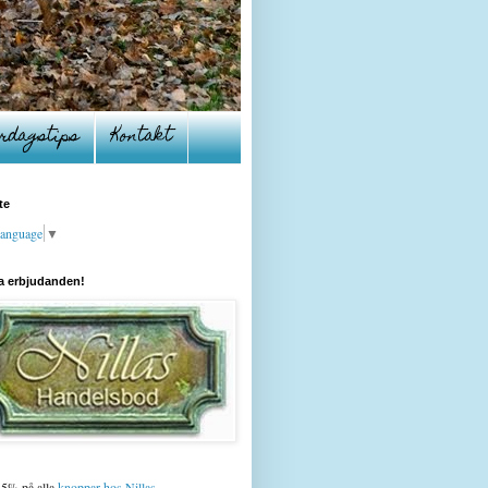
rdagstips
Kontakt
te
Language
▼
a erbjudanden!
15% på alla
knoppar hos Nillas