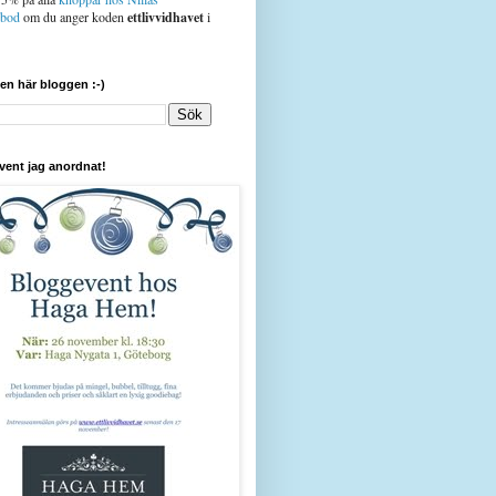
sbod
om du anger koden
ettlivvidhavet
i
den här bloggen :-)
vent jag anordnat!