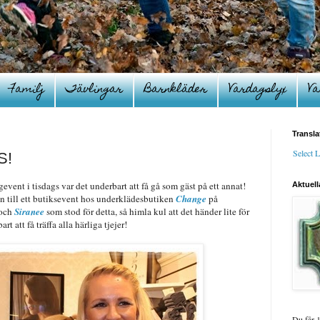
Familj
Tävlingar
Barnkläder
Vardagslyx
Va
Transla
Select 
S!
gevent i tisdags var det underbart att få gå som gäst på ett annat!
Aktuell
en till ett butiksevent hos underklädesbutiken
Change
på
och
Siranee
som stod för detta, så himla kul att det händer lite för
 att få träffa alla härliga tjejer!
Du får 