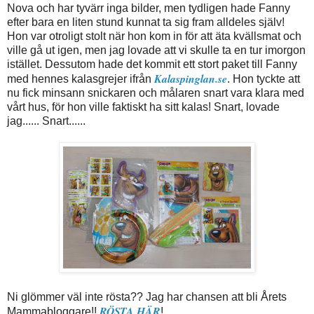
Nova och har tyvärr inga bilder, men tydligen hade Fanny
efter bara en liten stund kunnat ta sig fram alldeles själv!
Hon var otroligt stolt när hon kom in för att äta kvällsmat och
ville gå ut igen, men jag lovade att vi skulle ta en tur imorgon
istället. Dessutom hade det kommit ett stort paket till Fanny
Kalaspinglan.se
med hennes kalasgrejer ifrån
. Hon tyckte att
nu fick minsann snickaren och målaren snart vara klara med
vårt hus, för hon ville faktiskt ha sitt kalas! Snart, lovade
jag...... Snart......
Ni glömmer väl inte rösta?? Jag har chansen att bli Årets
RÖSTA HÄR
Mammabloggare!!
!