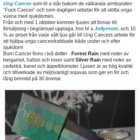
Ung Cancer
som bl a står bakom de välkända armbanden
"Fuck Cancer" och som dagligen arbetar för att stötta unga
vuxna med sjukdomen.
Från och med 1 oktober kommer ljusen att finnas till
försäljning i begränsad upplaga, hos bl a
Jollyroom
, och 10
% av priset från varje sålt ljus går till Ung Cancers arbete för
att hjälpa unga cancerdrabbade både under och efter
sjukdom!
Burn Cancer finns i två dofter -
Forest Rain
med noter av
bergamot, hallon och rosor samt
Silver Rain
med noter av
cederträ, kanel och äppelblomster. Ljusen är av hög kvalité
och tillverkade av miljövänligt sojavax som ger en fin och
lång brinntid på 30 timmar.