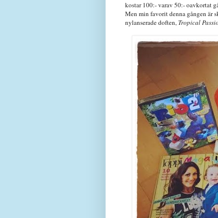
kostar 100:- varav 50:- oavkortat 
Men min favorit denna gången är s
nylanserade doften,
Tropical Passi