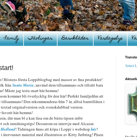
Familj
Tävlingar
Barnkläder
Vardagslyx
Va
Transla
Select 
tart!
an! Höstens första Loppiblogbag med massor av fina produkter!
Aktuell
lk från
Santa Maria
, använd dem tillsammans och tillsätt bara
ar! Måste jag testa snart här hemma!
j som kommer bli överlycklig för den här! Perfekt familjefilm att
e tillsammans! Den rekommenderas från 7 år, alltså barntillåten i
e textad originalversion och svenskdubbad version.
ar favorit här hemma!
sin, där man bl a kan läsa om de bästa tipsen inför
et och inredningstips! Dessutom en intervju med Alcazar-
 Hedlund
! Tidningen finns att köpa i Loppi´s webshop
här
!
 i återvunnet material med illustration av Kitty Jutbring! Påsen
Du får 