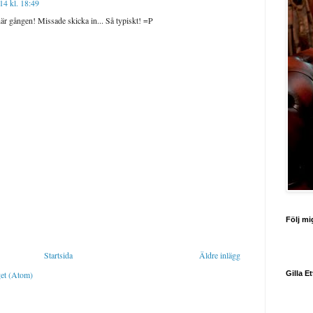
14 kl. 18:49
är gången! Missade skicka in... Så typiskt! =P
Följ mi
Startsida
Äldre inlägg
get (Atom)
Gilla E