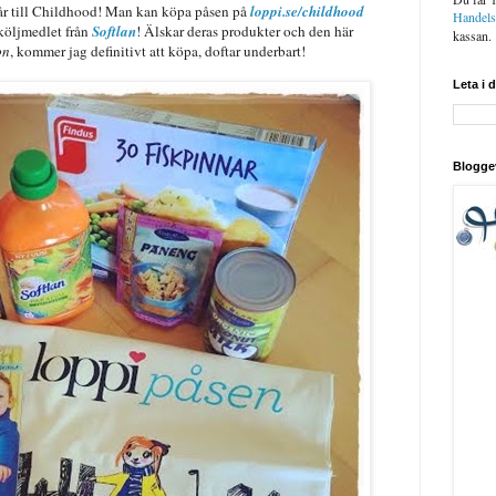
går till Childhood! Man kan köpa påsen på
loppi.se/childhood
Handel
köljmedlet från
Softlan
! Älskar deras produkter och den här
kassan.
on
, kommer jag definitivt att köpa, doftar underbart!
Leta i 
Blogge