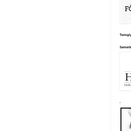
Twingly
Samarb
.