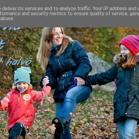
deliver its services and to analyze traffic. Your IP address and
formance and security metrics to ensure quality of service, ge
 abuse.