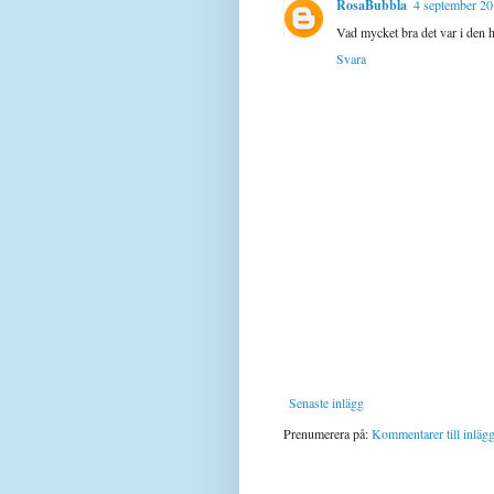
RosaBubbla
4 september 20
Vad mycket bra det var i den h
Svara
Senaste inlägg
Prenumerera på:
Kommentarer till inläg