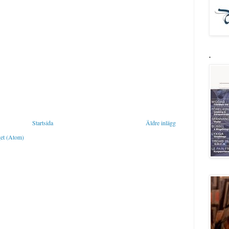
.
Startsida
Äldre inlägg
get (Atom)