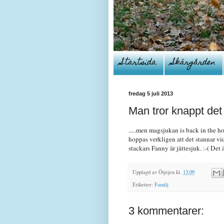
Startsida
Skärgården
fredag 5 juli 2013
Man tror knappt det ä
.....men magsjukan is back in the h
hoppas verkligen att det stannar vi
stackars Fanny är jättesjuk. :-( Det ä
Upplagd av
Ötjejen
kl.
13:09
Etiketter:
Familj
3 kommentarer: