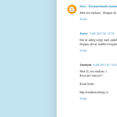
Sara - Ensamstående mam
Men era stackare.. Hoppas de sn
Svara
Jenny
5 juli 2013 kl. 15:54
Det är aldrig roligt med sjuk
Hoppas det är snabbt övergåe
Svara
Anonym
6 juli 2013 kl. 16:4
Men fy, era stackare :(
Krya på i massor!!
Kram kram
http://omlitenochmig.se
Svara