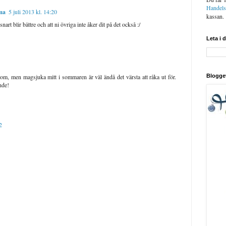
Handel
ma
5 juli 2013 kl. 14:20
kassan.
art blir bättre och att ni övriga inte åker dit på det också :/
Leta i 
dom, men magsjuka mitt i sommaren är väl ändå det värsta att råka ut för.
Blogge
nde!
2