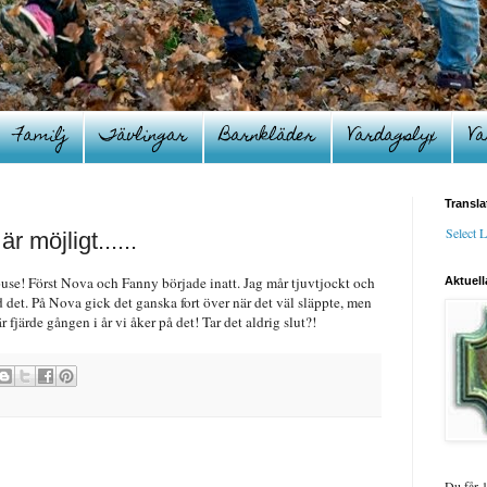
Familj
Tävlingar
Barnkläder
Vardagslyx
Va
Transla
Select 
r möjligt......
ouse! Först Nova och Fanny började inatt. Jag mår tjuvtjockt och
Aktuell
d det. På Nova gick det ganska fort över när det väl släppte, men
r fjärde gången i år vi åker på det! Tar det aldrig slut?!
Du får 