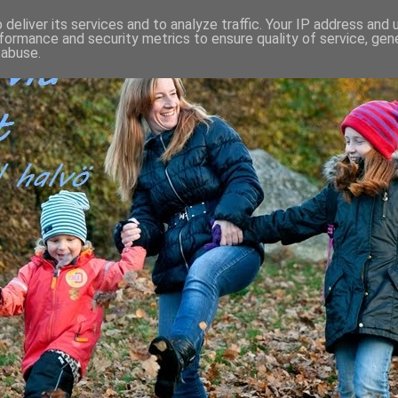
deliver its services and to analyze traffic. Your IP address and
formance and security metrics to ensure quality of service, ge
 abuse.