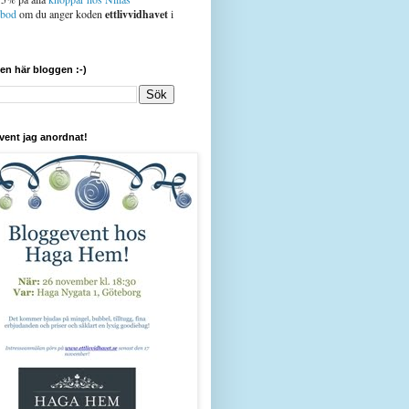
sbod
om du anger koden
ettlivvidhavet
i
den här bloggen :-)
vent jag anordnat!