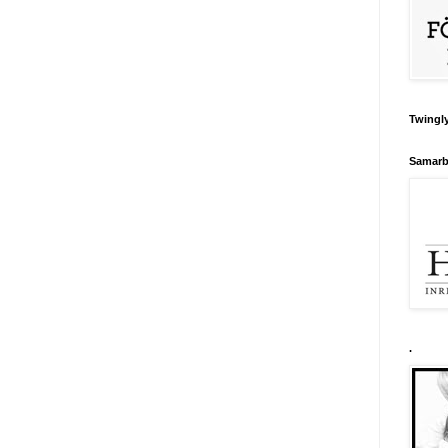
Twingly
Samarb
.