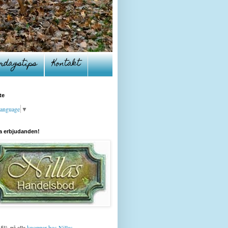
rdagstips
Kontakt
te
Language
▼
a erbjudanden!
15% på alla
knoppar hos Nillas