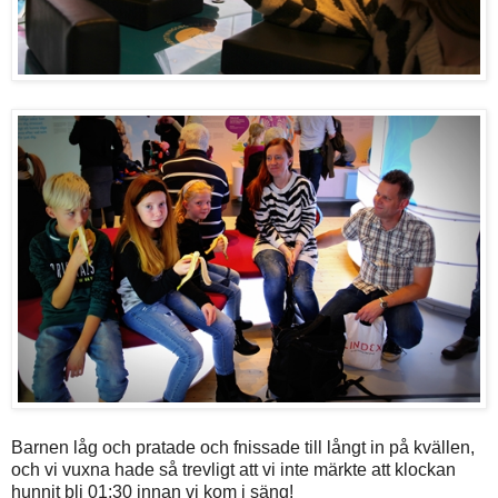
Barnen låg och pratade och fnissade till långt in på kvällen,
och vi vuxna hade så trevligt att vi inte märkte att klockan
hunnit bli 01:30 innan vi kom i säng!