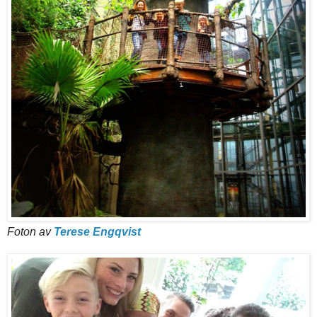
Foton av
Terese Engqvist