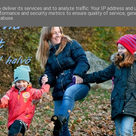
deliver its services and to analyze traffic. Your IP address and
formance and security metrics to ensure quality of service, ge
 abuse.