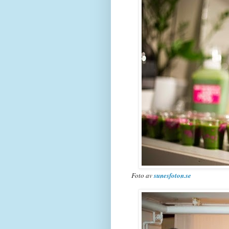
Foto av
sunesfoton.se