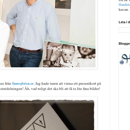
Handel
kassan.
Leta i 
Blogge
hee från
Sunesfoton.se
. Jag hade turen att vinna ett presentkort på
utdelningen! Åh, vad roligt det ska bli att få ta lite fina bilder!