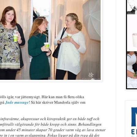
hölls igår, var jättemysigt. Här kan man få flera olika
a på
Jade massage
! Så här skriver Mandorla själv om
nfravärme, akupressur och kiropraktik ger en både tuff och
mförallt välgörande för både kropp och sinne. Behandlingen
 som under 45 minuter skapar 70 grader varm våg av lava stenar
e in i en varm avslappning. Fokus ligger på din rygg då det