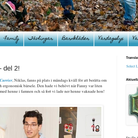
Familj
Tävlingar
Barnkläder
Vardagslyx
Va
Transla
Select 
 del 2!
 Carrier
, Niklas, fanns på plats i måndags kväll för att berätta om
Aktuell
ch ergonomisk bärsele. Den hade vi behövt när Fanny var liten
 med henne i famnen och så fort vi lade ner henne vaknade hon!
Du får 