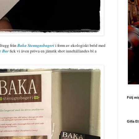
lltugg från
Baka Stenugnsbageri
i form av ekologiskt bröd med
e Bar
fick vi även pröva en järnrik shot innehållandes bl a
Följ mi
Gilla E