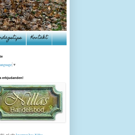
rdagstips
Kontakt
te
Language
▼
a erbjudanden!
15% på alla
knoppar hos Nillas