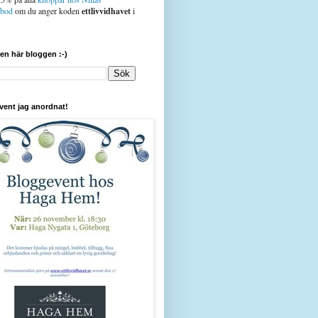
sbod
om du anger koden
ettlivvidhavet
i
den här bloggen :-)
vent jag anordnat!