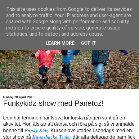
This site uses cookies from Google to deliver its services
and to analyze traffic. Your IP address and user-agent are
shared with Google along with performance and security
metrics to ensure quality of service, generate usage
statistics, and to detect and address abuse.
LEARN MORE
GOT IT
tisdag 28 april 2015
Funkykidz-show med Panetoz!
Den här terminen har Nova för första gången varit på en
aktivitet. Hon älskar att dansa och röra på sig, så vi anmälde
Funky Kidz
henne till
. Kursen avslutades i söndags med en
Kungsbacka Teater
stor show på
där alla deltagande barn fick