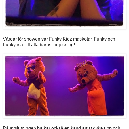
Värdar för showen var Funky Kidz maskotar, Funky och
Funkylina, till alla barns förtjusning!
På avslutningen brukar också en känd artist dyka upp och i