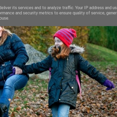
eliver its services and to analyze traffic. Your IP address and u
ormance and security metrics to ensure quality of service, gene
buse.