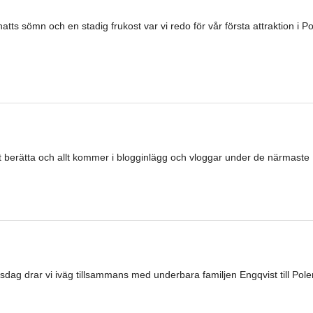
atts sömn och en stadig frukost var vi redo för vår första attraktion i Po
 att berätta och allt kommer i blogginlägg och vloggar under de närmaste
rsdag drar vi iväg tillsammans med underbara familjen Engqvist till Pol