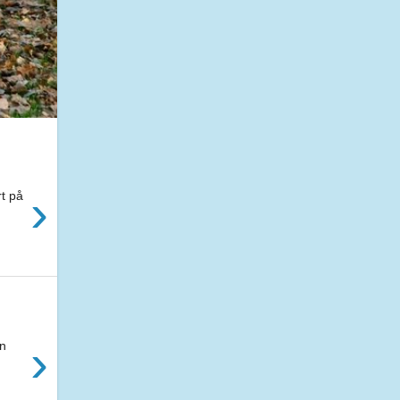
›
rt på
›
an