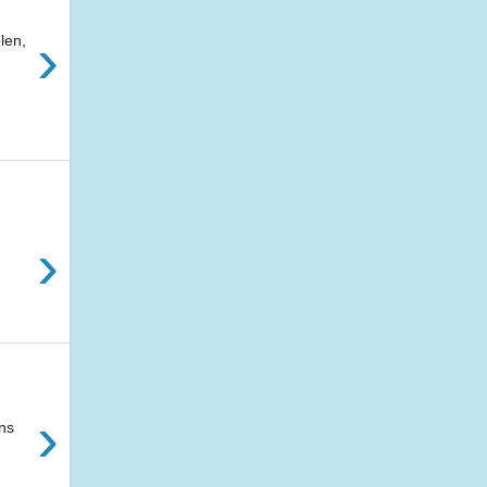
›
len,
›
›
ens